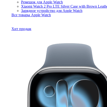
Ремешок для Apple Watch
Xiaomi Watch 2 Pro LTE Silver Case with Brown Leat
Зарядное устройство для Apple Watch
Все товары Apple Watch
Хит продаж