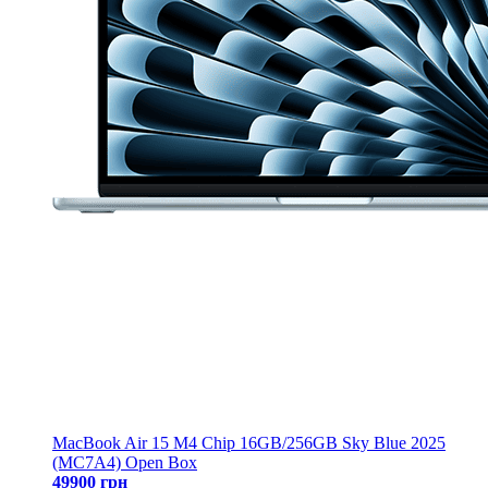
MacBook Air 15 M4 Chip 16GB/256GB Sky Blue 2025
(MC7A4) Open Box
49900 грн