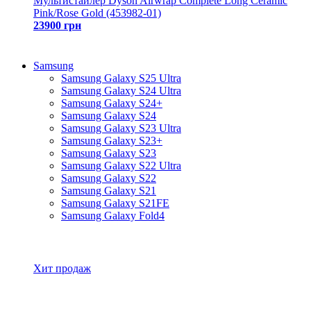
Мультистайлер Dyson Airwrap Complete Long Ceramic
Pink/Rose Gold (453982-01)
23900 грн
Samsung
Samsung Galaxy S25 Ultra
Samsung Galaxy S24 Ultra
Samsung Galaxy S24+
Samsung Galaxy S24
Samsung Galaxy S23 Ultra
Samsung Galaxy S23+
Samsung Galaxy S23
Samsung Galaxy S22 Ultra
Samsung Galaxy S22
Samsung Galaxy S21
Samsung Galaxy S21FE
Samsung Galaxy Fold4
Все товары Samsung
Хит продаж