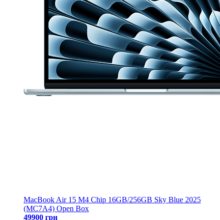
MacBook Air 15 M4 Chip 16GB/256GB Sky Blue 2025
(MC7A4) Open Box
49900 грн