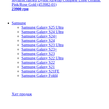
Мультистайлер Dyson Airwrap Complete Long Ceramic
Pink/Rose Gold (453982-01)
23900 грн
Samsung
Samsung Galaxy S25 Ultra
Samsung Galaxy S24 Ultra
Samsung Galaxy S24+
Samsung Galaxy S24
Samsung Galaxy S23 Ultra
Samsung Galaxy S23+
Samsung Galaxy S23
Samsung Galaxy S22 Ultra
Samsung Galaxy S22
Samsung Galaxy S21
Samsung Galaxy S21FE
Samsung Galaxy Fold4
Все товары Samsung
Хит продаж