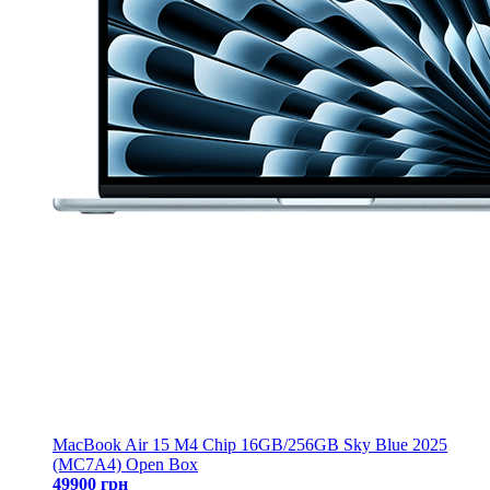
MacBook Air 15 M4 Chip 16GB/256GB Sky Blue 2025
(MC7A4) Open Box
49900 грн