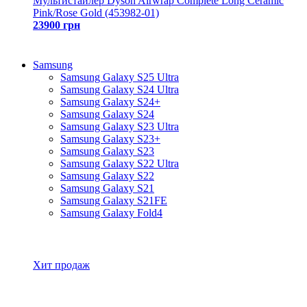
Мультистайлер Dyson Airwrap Complete Long Ceramic
Pink/Rose Gold (453982-01)
23900 грн
Samsung
Samsung Galaxy S25 Ultra
Samsung Galaxy S24 Ultra
Samsung Galaxy S24+
Samsung Galaxy S24
Samsung Galaxy S23 Ultra
Samsung Galaxy S23+
Samsung Galaxy S23
Samsung Galaxy S22 Ultra
Samsung Galaxy S22
Samsung Galaxy S21
Samsung Galaxy S21FE
Samsung Galaxy Fold4
Все товары Samsung
Хит продаж