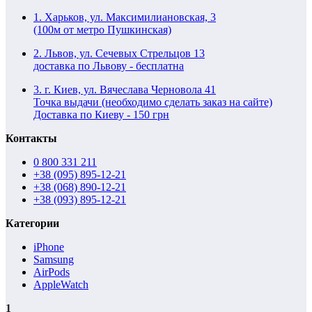
1. Харьков, ул. Максимилиановская, 3
(100м от метро Пушкинская)
2. Львов, ул. Сечевых Стрельцов 13
доставка по Львову - бесплатна
3. г. Киев, ул. Вячеслава Черновола 41
Точка выдачи (необходимо сделать заказ на сайте)
Доставка по Киеву - 150 грн
Контакты
0 800 331 211
+38 (095) 895-12-21
+38 (068) 890-12-21
+38 (093) 895-12-21
Категории
iPhone
Samsung
AirPods
AppleWatch
1