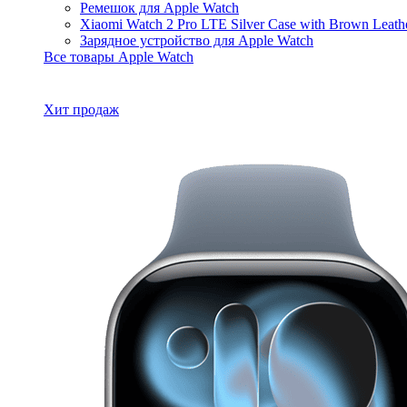
Ремешок для Apple Watch
Xiaomi Watch 2 Pro LTE Silver Case with Brown Leat
Зарядное устройство для Apple Watch
Все товары Apple Watch
Хит продаж