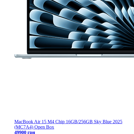
MacBook Air 15 M4 Chip 16GB/256GB Sky Blue 2025
(MC7A4) Open Box
49900 грн