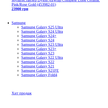
Мультистайлер Dyson Airwrap Complete Long Ceramic
Pink/Rose Gold (453982-01)
23900 грн
Samsung
Samsung Galaxy S25 Ultra
Samsung Galaxy S24 Ultra
Samsung Galaxy S24+
Samsung Galaxy S24
Samsung Galaxy S23 Ultra
Samsung Galaxy S23+
Samsung Galaxy S23
Samsung Galaxy S22 Ultra
Samsung Galaxy S22
Samsung Galaxy S21
Samsung Galaxy S21FE
Samsung Galaxy Fold4
Все товары Samsung
Хит продаж