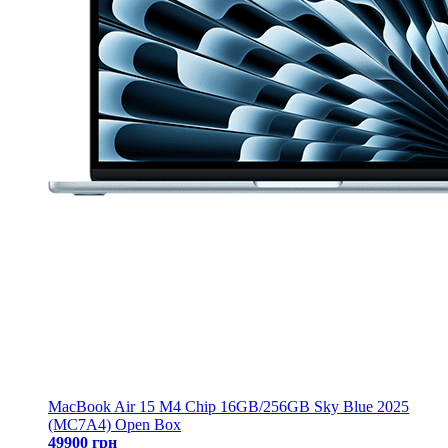
MacBook Air 15 M4 Chip 16GB/256GB Sky Blue 2025
(MC7A4) Open Box
49900 грн