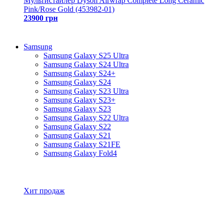
Мультистайлер Dyson Airwrap Complete Long Ceramic
Pink/Rose Gold (453982-01)
23900 грн
Samsung
Samsung Galaxy S25 Ultra
Samsung Galaxy S24 Ultra
Samsung Galaxy S24+
Samsung Galaxy S24
Samsung Galaxy S23 Ultra
Samsung Galaxy S23+
Samsung Galaxy S23
Samsung Galaxy S22 Ultra
Samsung Galaxy S22
Samsung Galaxy S21
Samsung Galaxy S21FE
Samsung Galaxy Fold4
Все товары Samsung
Хит продаж