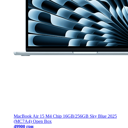
MacBook Air 15 M4 Chip 16GB/256GB Sky Blue 2025
(MC7A4) Open Box
49900 грн