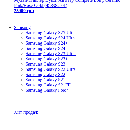
Мультистайлер Dyson Airwrap Complete Long Ceramic
Pink/Rose Gold (453982-01)
23900 грн
Samsung
Samsung Galaxy S25 Ultra
Samsung Galaxy S24 Ultra
Samsung Galaxy S24+
Samsung Galaxy S24
Samsung Galaxy S23 Ultra
Samsung Galaxy S23+
Samsung Galaxy S23
Samsung Galaxy S22 Ultra
Samsung Galaxy S22
Samsung Galaxy S21
Samsung Galaxy S21FE
Samsung Galaxy Fold4
Все товары Samsung
Хит продаж