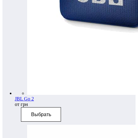
JBL Go 2
от грн
Выбрать