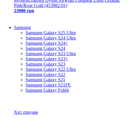
Мультистайлер Dyson Airwrap Complete Long Ceramic
Pink/Rose Gold (453982-01)
23900 грн
Samsung
Samsung Galaxy S25 Ultra
Samsung Galaxy S24 Ultra
Samsung Galaxy S24+
Samsung Galaxy S24
Samsung Galaxy S23 Ultra
Samsung Galaxy S23+
Samsung Galaxy S23
Samsung Galaxy S22 Ultra
Samsung Galaxy S22
Samsung Galaxy S21
Samsung Galaxy S21FE
Samsung Galaxy Fold4
Все товары Samsung
Хит продаж