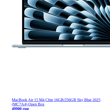
MacBook Air 15 M4 Chip 16GB/256GB Sky Blue 2025
(MC7A4) Open Box
49900 грн