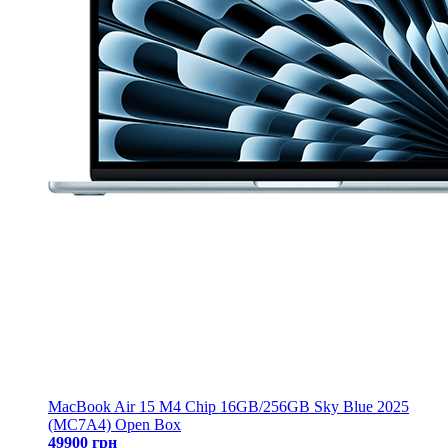
MacBook Air 15 M4 Chip 16GB/256GB Sky Blue 2025
(MC7A4) Open Box
49900 грн