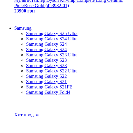
Мультистайлер Dyson Airwrap Complete Long Ceramic
Pink/Rose Gold (453982-01)
23900 грн
Samsung
Samsung Galaxy S25 Ultra
Samsung Galaxy S24 Ultra
Samsung Galaxy S24+
Samsung Galaxy S24
Samsung Galaxy S23 Ultra
Samsung Galaxy S23+
Samsung Galaxy S23
Samsung Galaxy S22 Ultra
Samsung Galaxy S22
Samsung Galaxy S21
Samsung Galaxy S21FE
Samsung Galaxy Fold4
Все товары Samsung
Хит продаж