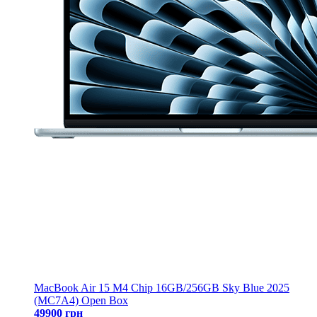
MacBook Air 15 M4 Chip 16GB/256GB Sky Blue 2025
(MC7A4) Open Box
49900 грн