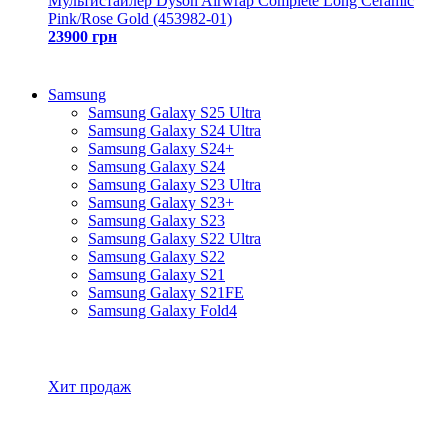
Мультистайлер Dyson Airwrap Complete Long Ceramic
Pink/Rose Gold (453982-01)
23900 грн
Samsung
Samsung Galaxy S25 Ultra
Samsung Galaxy S24 Ultra
Samsung Galaxy S24+
Samsung Galaxy S24
Samsung Galaxy S23 Ultra
Samsung Galaxy S23+
Samsung Galaxy S23
Samsung Galaxy S22 Ultra
Samsung Galaxy S22
Samsung Galaxy S21
Samsung Galaxy S21FE
Samsung Galaxy Fold4
Все товары Samsung
Хит продаж