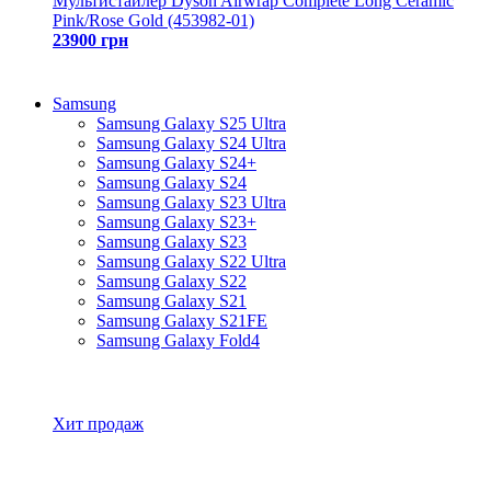
Мультистайлер Dyson Airwrap Complete Long Ceramic
Pink/Rose Gold (453982-01)
23900 грн
Samsung
Samsung Galaxy S25 Ultra
Samsung Galaxy S24 Ultra
Samsung Galaxy S24+
Samsung Galaxy S24
Samsung Galaxy S23 Ultra
Samsung Galaxy S23+
Samsung Galaxy S23
Samsung Galaxy S22 Ultra
Samsung Galaxy S22
Samsung Galaxy S21
Samsung Galaxy S21FE
Samsung Galaxy Fold4
Все товары Samsung
Хит продаж