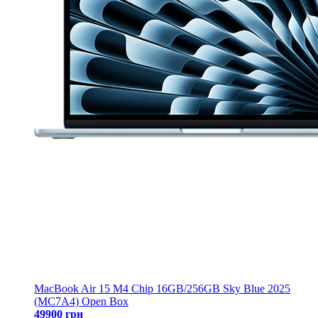
MacBook Air 15 M4 Chip 16GB/256GB Sky Blue 2025
(MC7A4) Open Box
49900 грн