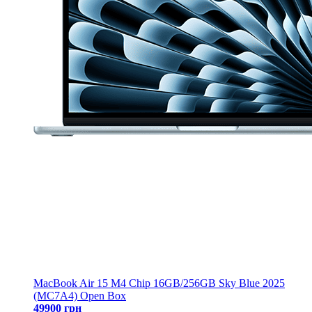
MacBook Air 15 M4 Chip 16GB/256GB Sky Blue 2025
(MC7A4) Open Box
49900 грн