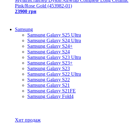
Мультистайлер Dyson Airwrap Complete Long Ceramic
Pink/Rose Gold (453982-01)
23900 грн
Samsung
Samsung Galaxy S25 Ultra
Samsung Galaxy S24 Ultra
Samsung Galaxy S24+
Samsung Galaxy S24
Samsung Galaxy S23 Ultra
Samsung Galaxy S23+
Samsung Galaxy S23
Samsung Galaxy S22 Ultra
Samsung Galaxy S22
Samsung Galaxy S21
Samsung Galaxy S21FE
Samsung Galaxy Fold4
Все товары Samsung
Хит продаж