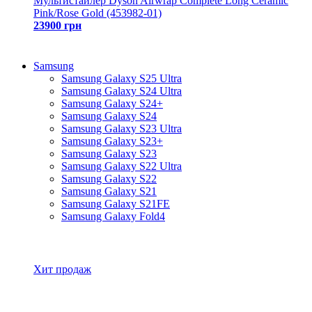
Мультистайлер Dyson Airwrap Complete Long Ceramic
Pink/Rose Gold (453982-01)
23900 грн
Samsung
Samsung Galaxy S25 Ultra
Samsung Galaxy S24 Ultra
Samsung Galaxy S24+
Samsung Galaxy S24
Samsung Galaxy S23 Ultra
Samsung Galaxy S23+
Samsung Galaxy S23
Samsung Galaxy S22 Ultra
Samsung Galaxy S22
Samsung Galaxy S21
Samsung Galaxy S21FE
Samsung Galaxy Fold4
Все товары Samsung
Хит продаж