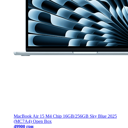
MacBook Air 15 M4 Chip 16GB/256GB Sky Blue 2025
(MC7A4) Open Box
49900 грн