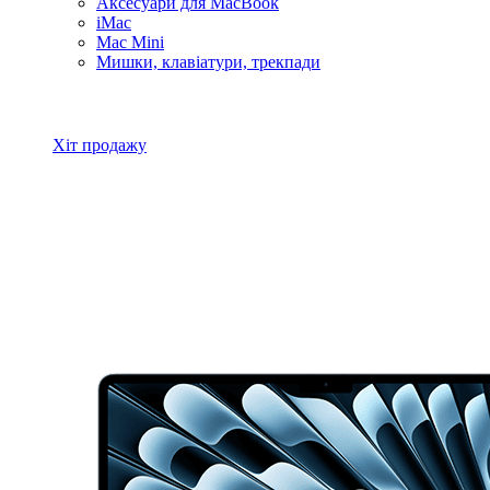
Аксесуари для MacBook
iMac
Mac Mini
Мишки, клавіатури, трекпади
Всі товари MacBook
Хіт продажу