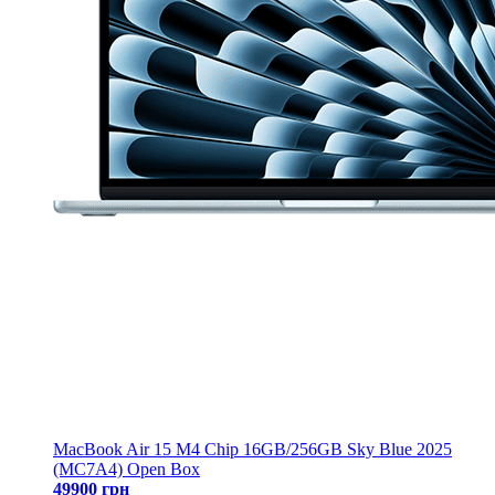
MacBook Air 15 M4 Chip 16GB/256GB Sky Blue 2025
(MC7A4) Open Box
49900 грн