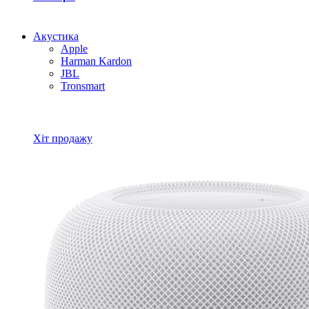
Акустика
Apple
Harman Kardon
JBL
Tronsmart
Всі товари Акустика
Хіт продажу