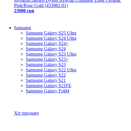
Мультистайлер Dyson Airwrap Complete Long Ceramic
Pink/Rose Gold (453982-01)
23900 грн
Samsung
Samsung Galaxy S25 Ultra
Samsung Galaxy S24 Ultra
Samsung Galaxy S24+
Samsung Galaxy S24
Samsung Galaxy S23 Ultra
Samsung Galaxy S23+
Samsung Galaxy S23
Samsung Galaxy S22 Ultra
Samsung Galaxy S22
Samsung Galaxy S21
Samsung Galaxy S21FE
Samsung Galaxy Fold4
Всі товари Samsung
Хіт продажу