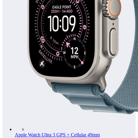
Apple Watch Ultra 3 GPS + Cellular 49mm