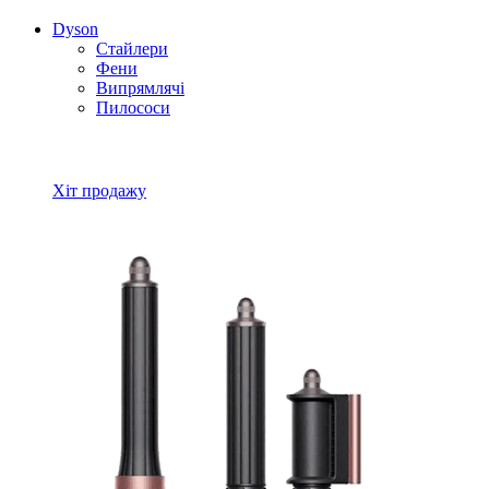
Dyson
Стайлери
Фени
Випрямлячі
Пилососи
Всі товари Dyson
Хіт продажу