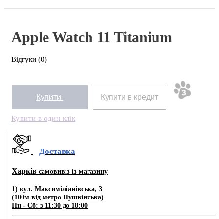
Apple Watch 11 Titanium
Відгуки (0)
Купити
Купити в кредит
Купити в один клік
Доставка
Харків
самовивіз із магазину
1) вул. Максиміліанівська, 3
(100м від метро Пушкінська)
Пн - Сб: з 11:30 до 18:00