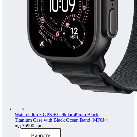
Watch Ultra 3 GPS + Cellular 49mm Black
Titanium Case with Black Ocean Band (MF0J4)
від 36900 грн
Вибрати