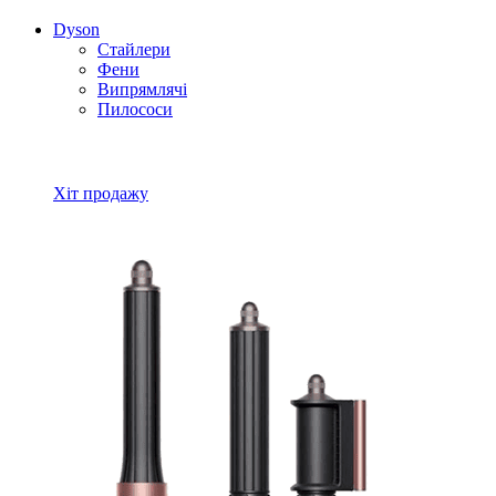
Dyson
Стайлери
Фени
Випрямлячі
Пилососи
Всі товари Dyson
Хіт продажу