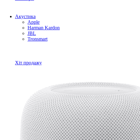
Акустика
Apple
Harman Kardon
JBL
Tronsmart
Всі товари Акустика
Хіт продажу