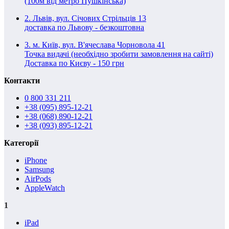
(100м від метро Пушкінська)
2. Львів, вул. Січових Стрільців 13
доставка по Львову - безкоштовна
3. м. Київ, вул. В'ячеслава Чорновола 41
Точка видачі (необхідно зробити замовлення на сайті)
Доставка по Києву - 150 грн
Контакти
0 800 331 211
+38 (095) 895-12-21
+38 (068) 890-12-21
+38 (093) 895-12-21
Категорії
iPhone
Samsung
AirPods
AppleWatch
1
iPad