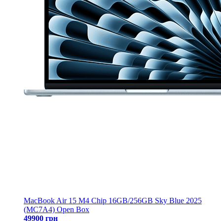
MacBook Air 15 M4 Chip 16GB/256GB Sky Blue 2025
(MC7A4) Open Box
49900 грн