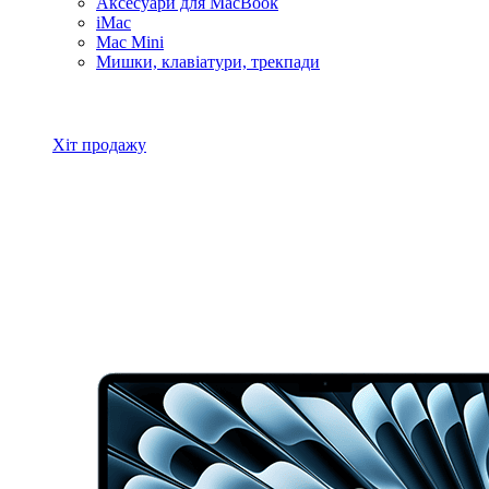
Аксесуари для MacBook
iMac
Mac Mini
Мишки, клавіатури, трекпади
Всі товари MacBook
Хіт продажу