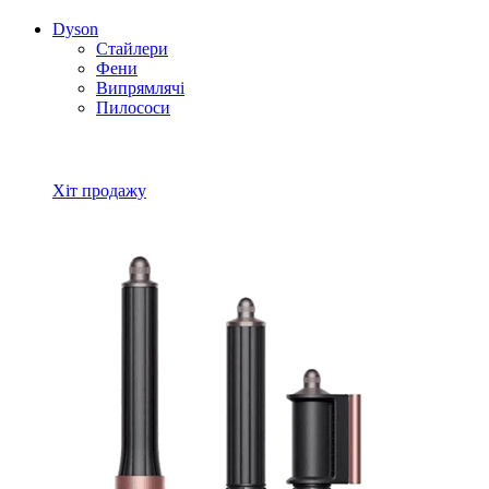
Dyson
Стайлери
Фени
Випрямлячі
Пилососи
Всі товари Dyson
Хіт продажу