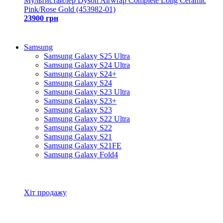
Мультистайлер Dyson Airwrap Complete Long Ceramic
Pink/Rose Gold (453982-01)
23900 грн
Samsung
Samsung Galaxy S25 Ultra
Samsung Galaxy S24 Ultra
Samsung Galaxy S24+
Samsung Galaxy S24
Samsung Galaxy S23 Ultra
Samsung Galaxy S23+
Samsung Galaxy S23
Samsung Galaxy S22 Ultra
Samsung Galaxy S22
Samsung Galaxy S21
Samsung Galaxy S21FE
Samsung Galaxy Fold4
Всі товари Samsung
Хіт продажу