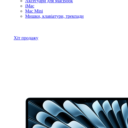
Аксесуари для MacBook
iMac
Mac Mini
Мишки, клавіатури, трекпади
Всі товари MacBook
Хіт продажу