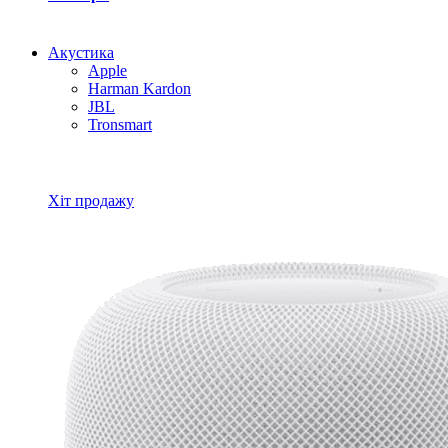
Акустика
Apple
Harman Kardon
JBL
Tronsmart
Всі товари Акустика
Хіт продажу