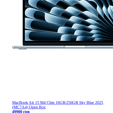
MacBook Air 15 M4 Chip 16GB/256GB Sky Blue 2025
(MC7A4) Open Box
49900 грн