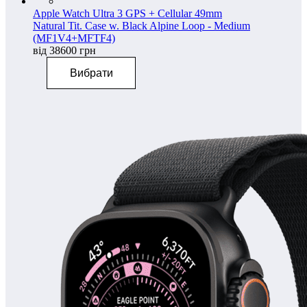
Apple Watch Ultra 3 GPS + Cellular 49mm
Natural Tit. Case w. Black Alpine Loop - Medium
(MF1V4+MFTF4)
від 38600 грн
Вибрати