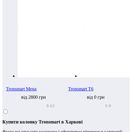
Tronsmart Mega
Tronsmart T6
від 2800 грн
від 0 грн
$ 62
$ 0
Купити колонку Tronsmart в Харкові
Якщо ви шукаєте недороге і ефективне рішення в категорії