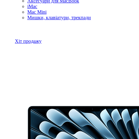
Аксесуари для MacBook
iMac
Mac Mini
Мишки, клавіатури, трекпади
Всі товари MacBook
Хіт продажу