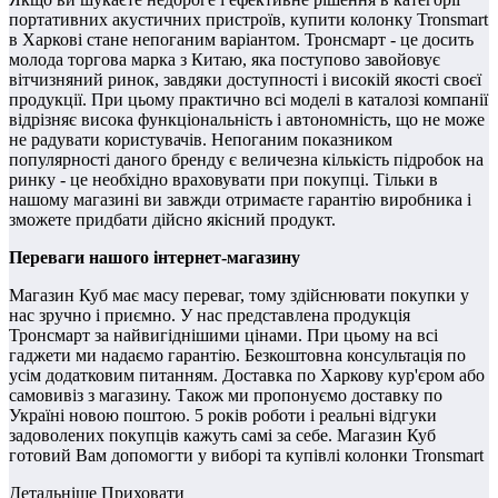
портативних акустичних пристроїв, купити колонку Tronsmart
в Харкові стане непоганим варіантом. Тронсмарт - це досить
молода торгова марка з Китаю, яка поступово завойовує
вітчизняний ринок, завдяки доступності і високій якості своєї
продукції. При цьому практично всі моделі в каталозі компанії
відрізняє висока функціональність і автономність, що не може
не радувати користувачів. Непоганим показником
популярності даного бренду є величезна кількість підробок на
ринку - це необхідно враховувати при покупці. Тільки в
нашому магазині ви завжди отримаєте гарантію виробника і
зможете придбати дійсно якісний продукт.
Переваги нашого інтернет-магазину
Магазин Куб має масу переваг, тому здійснювати покупки у
нас зручно і приємно. У нас представлена ​​продукція
Тронсмарт за найвигіднішими цінами. При цьому на всі
гаджети ми надаємо гарантію. Безкоштовна консультація по
усім додатковим питанням. Доставка по Харкову кур'єром або
самовивіз з магазину. Також ми пропонуємо доставку по
Україні новою поштою. 5 років роботи і реальні відгуки
задоволених покупців кажуть самі за себе. Магазин Куб
готовий Вам допомогти у виборі та купівлі колонки Tronsmart
Детальніше
Приховати