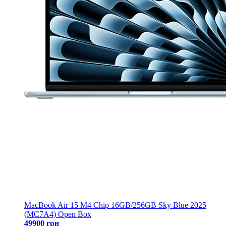
MacBook Air 15 M4 Chip 16GB/256GB Sky Blue 2025
(MC7A4) Open Box
49900 грн