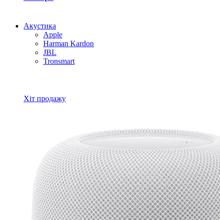
Акустика
Apple
Harman Kardon
JBL
Tronsmart
Всі товари Акустика
Хіт продажу