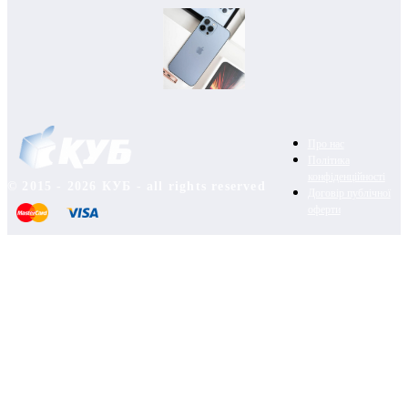
Про нас
Політика
конфіденційності
© 2015 - 2026 КУБ - all rights reserved
Договір публічної
оферти