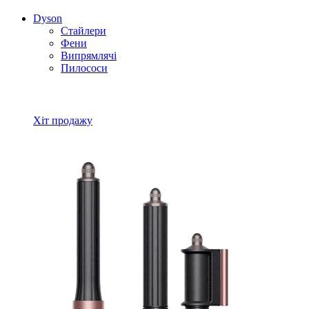
Dyson
Стайлери
Фени
Випрямлячі
Пилососи
Всі товари Dyson
Хіт продажу