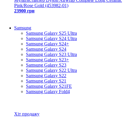
Мультистайлер Dyson Airwrap Complete Long Ceramic
Pink/Rose Gold (453982-01)
23900 грн
Samsung
Samsung Galaxy S25 Ultra
Samsung Galaxy S24 Ultra
Samsung Galaxy S24+
Samsung Galaxy S24
Samsung Galaxy S23 Ultra
Samsung Galaxy S23+
Samsung Galaxy S23
Samsung Galaxy S22 Ultra
Samsung Galaxy S22
Samsung Galaxy S21
Samsung Galaxy S21FE
Samsung Galaxy Fold4
Всі товари Samsung
Хіт продажу