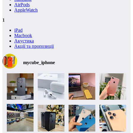
AirPods
AppleWatch
1
iPad
Macbook
Акустика
Акції та пропозиції
mycube_iphone