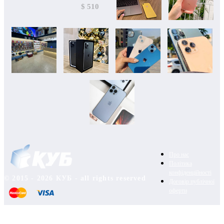
$ 510
Про нас
Політика
конфіденційності
© 2015 - 2026 КУБ - all rights reserved
Договір публічної
оферти