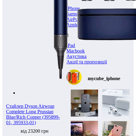
iPhone
Samsung
AirPods
AppleWatch
1
iPad
Macbook
Акустика
Акції та пропозиції
mycube_iphone
Стайлер Dyson Airwrap
Complete Long Prussian
Blue/Rich Copper (395899-
01, 395933-01)
від 23200 грн