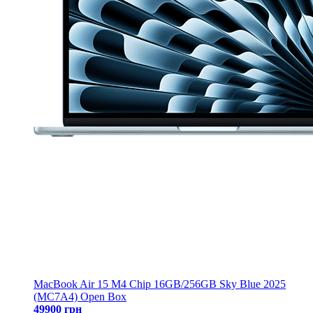
MacBook Air 15 M4 Chip 16GB/256GB Sky Blue 2025
(MC7A4) Open Box
49900 грн