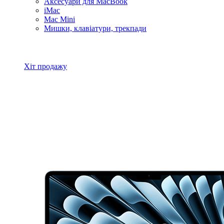
Аксесуари для MacBook
iMac
Mac Mini
Мишки, клавіатури, трекпади
Всі товари MacBook
Хіт продажу