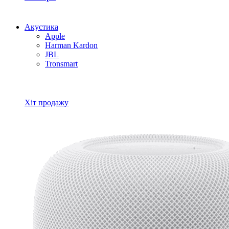
Акустика
Apple
Harman Kardon
JBL
Tronsmart
Всі товари Акустика
Хіт продажу