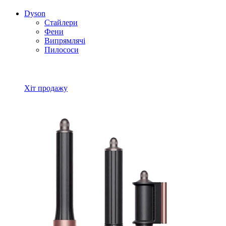
Dyson
Стайлери
Фени
Випрямлячі
Пилососи
Всі товари Dyson
Хіт продажу