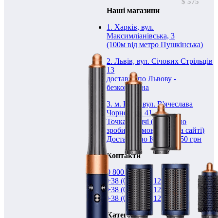
$ 575
Наші магазини
1. Харків, вул.
Максимліанівська, 3
(100м від метро Пушкінська)
2. Львів, вул. Січових Стрільців
13
доставка по Львову -
безкоштовна
3. м. Київ, вул. В'ячеслава
Чорновола 41
Точка видачі (необхідно
зробити замовлення на сайті)
Доставка по Києву - 150 грн
Контакти
0 800 331 211
+38 (095) 895-12-21
+38 (068) 890-12-21
+38 (093) 895-12-21
Категорії