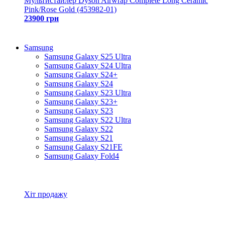
Мультистайлер Dyson Airwrap Complete Long Ceramic
Pink/Rose Gold (453982-01)
23900 грн
Samsung
Samsung Galaxy S25 Ultra
Samsung Galaxy S24 Ultra
Samsung Galaxy S24+
Samsung Galaxy S24
Samsung Galaxy S23 Ultra
Samsung Galaxy S23+
Samsung Galaxy S23
Samsung Galaxy S22 Ultra
Samsung Galaxy S22
Samsung Galaxy S21
Samsung Galaxy S21FE
Samsung Galaxy Fold4
Всі товари Samsung
Хіт продажу