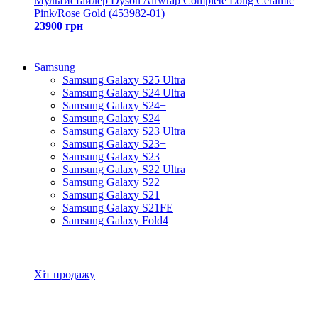
Мультистайлер Dyson Airwrap Complete Long Ceramic
Pink/Rose Gold (453982-01)
23900 грн
Samsung
Samsung Galaxy S25 Ultra
Samsung Galaxy S24 Ultra
Samsung Galaxy S24+
Samsung Galaxy S24
Samsung Galaxy S23 Ultra
Samsung Galaxy S23+
Samsung Galaxy S23
Samsung Galaxy S22 Ultra
Samsung Galaxy S22
Samsung Galaxy S21
Samsung Galaxy S21FE
Samsung Galaxy Fold4
Всі товари Samsung
Хіт продажу