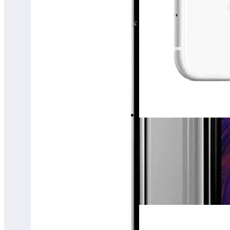
iPhone XR Open Box
від6500 грн
- 5200 грн