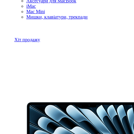
Аксесуари для MacBook
iMac
Mac Mini
Мишки, клавіатури, трекпади
Всі товари MacBook
Хіт продажу