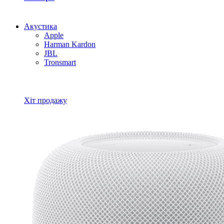
Акустика
Apple
Harman Kardon
JBL
Tronsmart
Всі товари Акустика
Хіт продажу