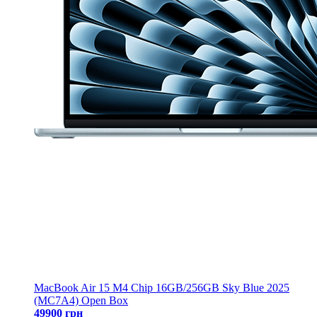
MacBook Air 15 M4 Chip 16GB/256GB Sky Blue 2025
(MC7A4) Open Box
49900 грн