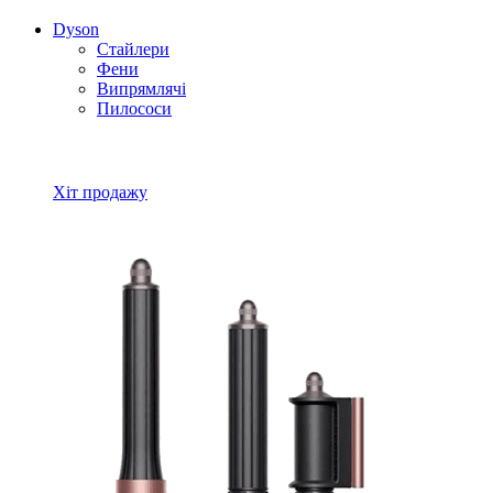
Dyson
Стайлери
Фени
Випрямлячі
Пилососи
Всі товари Dyson
Хіт продажу