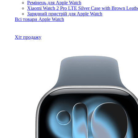
Ремінець для Apple Watch
Xiaomi Watch 2 Pro LTE Silver Case with Brown Leat
Зарядний пристрій для Apple Watch
Всі товари Apple Watch
Хіт продажу