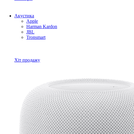
Акустика
Apple
Harman Kardon
JBL
Tronsmart
Всі товари Акустика
Хіт продажу