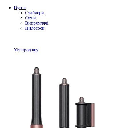
Dyson
Стайлери
Фени
Випрямлячі
Пилососи
Всі товари Dyson
Хіт продажу