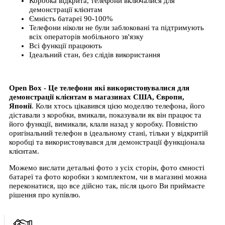
Коробка відкрита, телефони включалися для
демонстрації клієнтам
Ємність батареї 90-100%
Телефони ніколи не були заблоковані та підтримують
всіх операторів мобільного зв'язку
Всі функції працюють
Ідеальний стан, без слідів використання
Open Box - Це телефони які використовувалися для
демонстрації клієнтам в магазинах США, Європи,
Японії
. Коли хтось цікавився цією моделлю телефона, його
діставали з коробки, вмикали, показували як він працює та
його функції, вимикали, клали назад у коробку. Повністю
оригінальний телефон в ідеальному стані, тільки у відкритій
коробці та використовувався для демонстрації функціонала
клієнтам.
Можемо вислати детальні фото з усіх сторін, фото ємності
батареї та фото коробки з комплектом, чи в магазині можна
переконатися, що все дійсно так, після цього Ви приймаєте
рішення про купівлю.