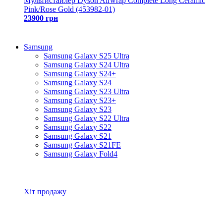
Мультистайлер Dyson Airwrap Complete Long Ceramic
Pink/Rose Gold (453982-01)
23900 грн
Samsung
Samsung Galaxy S25 Ultra
Samsung Galaxy S24 Ultra
Samsung Galaxy S24+
Samsung Galaxy S24
Samsung Galaxy S23 Ultra
Samsung Galaxy S23+
Samsung Galaxy S23
Samsung Galaxy S22 Ultra
Samsung Galaxy S22
Samsung Galaxy S21
Samsung Galaxy S21FE
Samsung Galaxy Fold4
Всі товари Samsung
Хіт продажу