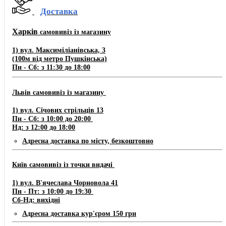
Доставка
Харків
самовивіз із магазину
1) вул. Максиміліанівська, 3
(100м від метро Пушкінська)
Пн - Сб: з 11:30 до 18:00
Львів самовивіз із магазину
​1) ​​​вул. Січових стрільців 13
Пн - Сб: з 10:00 до 20:00
Нд: з 12:00 до 18:00
Адресна доставка по місту, безкоштовно
Київ самовивіз із точки видачі
1) вул. В'ячеслава Чорновола 41
Пн - Пт: з 10:00 до 19:30
Сб-Нд: вихідні
Адресна доставка кур'єром 150 грн