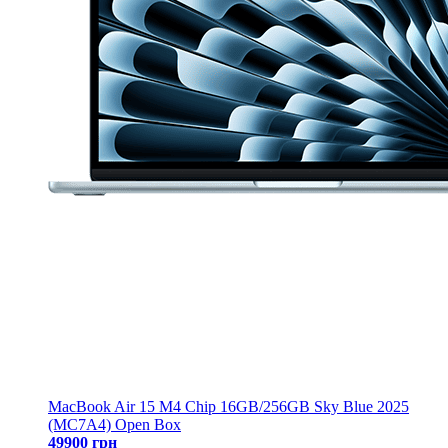
MacBook Air 15 M4 Chip 16GB/256GB Sky Blue 2025
(MC7A4) Open Box
49900 грн