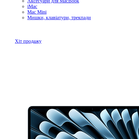
Аксесуари для MacBook
iMac
Mac Mini
Мишки, клавіатури, трекпади
Всі товари MacBook
Хіт продажу