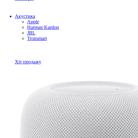
Акустика
Apple
Harman Kardon
JBL
Tronsmart
Всі товари Акустика
Хіт продажу