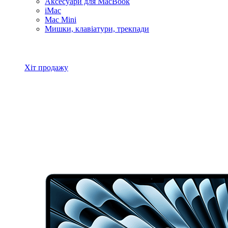
Аксесуари для MacBook
iMac
Mac Mini
Мишки, клавіатури, трекпади
Всі товари MacBook
Хіт продажу