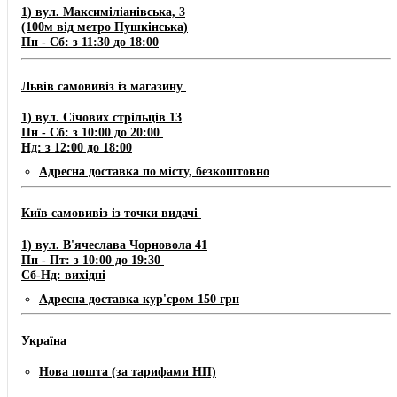
1) вул. Максиміліанівська, 3
(100м від метро Пушкінська)
Пн - Сб: з 11:30 до 18:00
Львів самовивіз із магазину
​1) ​​​вул. Січових стрільців 13
Пн - Сб: з 10:00 до 20:00
Нд: з 12:00 до 18:00
Адресна доставка по місту, безкоштовно
Київ самовивіз із точки видачі
1) вул. В'ячеслава Чорновола 41
Пн - Пт: з 10:00 до 19:30
Сб-Нд: вихідні
Адресна доставка кур'єром 150 грн
Україна
Нова пошта (за тарифами НП)