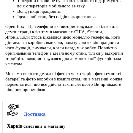
Телефони ніколи не були заблоковані та підтримують
всіх операторів мобільного зв'язку.
Всі функції працюють.
Ідеальний стан, без слідів використання.
Open Box - Це телефони які використовувалися тільки для
демонстрації клієнтам в магазинах США, Європи,
Японії.
Коли хтось цікавився цією моделлю телефона, його
діставали з коробки, вмикали, показували як він працює та
його функції, вимикали, клали назад у коробку. Повністю
оригінальний телефон в ідеальному стані, тільки у відкритій
коробці та використовувався для демонстрації функціонала
клієнтам.
Можемо вислати детальні фото з усіх сторін, фото ємності
батареї та фото коробки з комплектом, чи в магазині можна
переконатися, що все дійсно так, після цього Ви приймаєте
рішення про купівлю.
Доставка
Харків
самовивіз із магазину