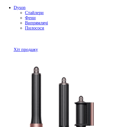
Dyson
Стайлери
Фени
Випрямлячі
Пилососи
Всі товари Dyson
Хіт продажу