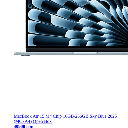
MacBook Air 15 M4 Chip 16GB/256GB Sky Blue 2025
(MC7A4) Open Box
49900 грн