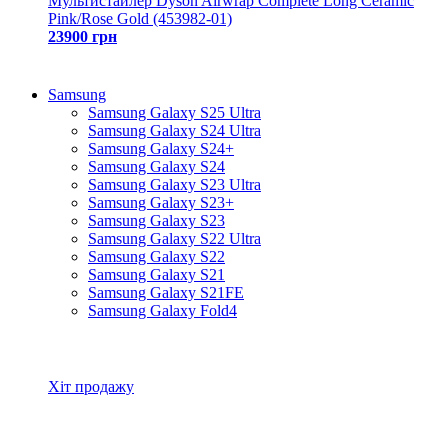
Мультистайлер Dyson Airwrap Complete Long Ceramic
Pink/Rose Gold (453982-01)
23900 грн
Samsung
Samsung Galaxy S25 Ultra
Samsung Galaxy S24 Ultra
Samsung Galaxy S24+
Samsung Galaxy S24
Samsung Galaxy S23 Ultra
Samsung Galaxy S23+
Samsung Galaxy S23
Samsung Galaxy S22 Ultra
Samsung Galaxy S22
Samsung Galaxy S21
Samsung Galaxy S21FE
Samsung Galaxy Fold4
Всі товари Samsung
Хіт продажу