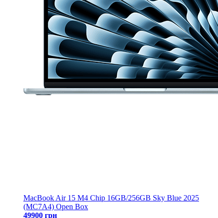
MacBook Air 15 M4 Chip 16GB/256GB Sky Blue 2025
(MC7A4) Open Box
49900 грн