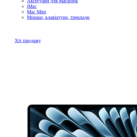
Аксесуари для MacBook
iMac
Mac Mini
Мишки, клавіатури, трекпади
Всі товари MacBook
Хіт продажу