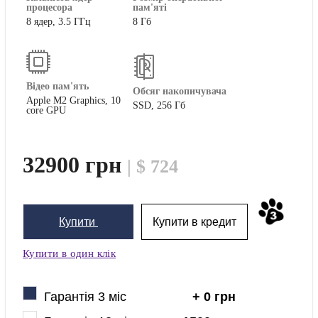
процесора
пам'яті
8 ядер, 3.5 ГГц
8 Гб
Відео пам'ять
Обсяг накопичувача
Apple M2 Graphics, 10
SSD, 256 Гб
core GPU
32900 грн
| $ 724
Купити
Купити в кредит
Купити в один клік
Гарантія 3 міс
+ 0 грн