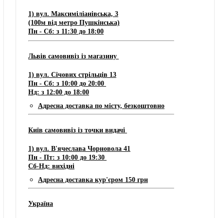
1) вул. Максиміліанівська, 3
(100м від метро Пушкінська)
Пн - Сб: з 11:30 до 18:00
Львів самовивіз із магазину
​1) ​​​вул. Січових стрільців 13
Пн - Сб: з 10:00 до 20:00
Нд: з 12:00 до 18:00
Адресна доставка по місту, безкоштовно
Київ самовивіз із точки видачі
1) вул. В'ячеслава Чорновола 41
Пн - Пт: з 10:00 до 19:30
Сб-Нд: вихідні
Адресна доставка кур'єром 150 грн
Україна