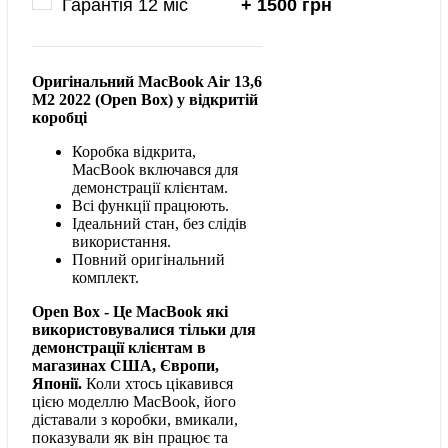
Гарантія 12 міс
+ 1500 грн
Оригінальний MacBook Air 13,6
M2 2022 (Open Box) у відкритій
коробці
Коробка відкрита,
MacBook включався для
демонстрації клієнтам.
Всі функції працюють.
Ідеальний стан, без слідів
використання.
Повний оригінальний
комплект.
Open Box - Це MacBook які
використовувалися тільки для
демонстрації клієнтам в
магазинах США, Європи,
Японії
.
Коли хтось цікавився
цією моделлю MacBook, його
діставали з коробки, вмикали,
показували як він працює та