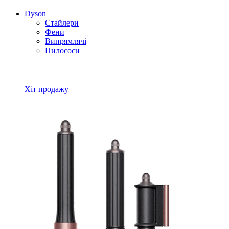
Dyson
Стайлери
Фени
Випрямлячі
Пилососи
Всі товари Dyson
Хіт продажу