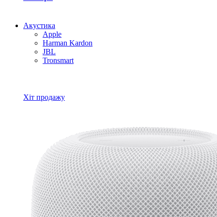
Акустика
Apple
Harman Kardon
JBL
Tronsmart
Всі товари Акустика
Хіт продажу