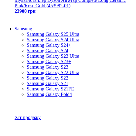
Мультистайлер Dyson Airwrap Complete Long Ceramic
Pink/Rose Gold (453982-01)
23900 грн
Samsung
Samsung Galaxy S25 Ultra
Samsung Galaxy S24 Ultra
Samsung Galaxy S24+
Samsung Galaxy S24
Samsung Galaxy S23 Ultra
Samsung Galaxy S23+
Samsung Galaxy S23
Samsung Galaxy S22 Ultra
Samsung Galaxy S22
Samsung Galaxy S21
Samsung Galaxy S21FE
Samsung Galaxy Fold4
Всі товари Samsung
Хіт продажу