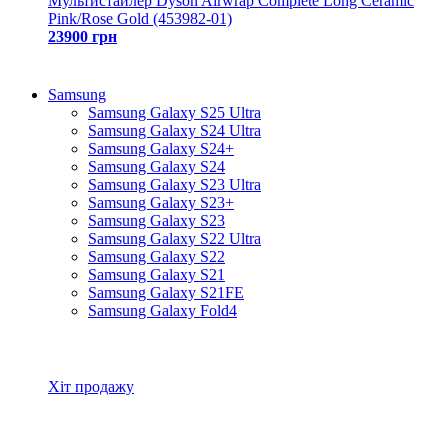
Мультистайлер Dyson Airwrap Complete Long Ceramic
Pink/Rose Gold (453982-01)
23900 грн
Samsung
Samsung Galaxy S25 Ultra
Samsung Galaxy S24 Ultra
Samsung Galaxy S24+
Samsung Galaxy S24
Samsung Galaxy S23 Ultra
Samsung Galaxy S23+
Samsung Galaxy S23
Samsung Galaxy S22 Ultra
Samsung Galaxy S22
Samsung Galaxy S21
Samsung Galaxy S21FE
Samsung Galaxy Fold4
Всі товари Samsung
Хіт продажу