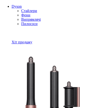
Dyson
Стайлери
Фени
Випрямлячі
Пилососи
Всі товари Dyson
Хіт продажу