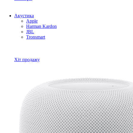
Акустика
Apple
Harman Kardon
JBL
Tronsmart
Всі товари Акустика
Хіт продажу