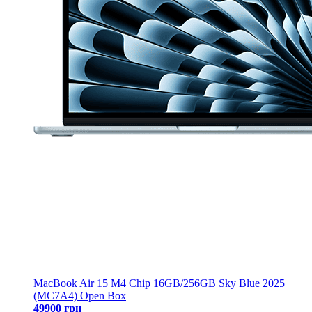
MacBook Air 15 M4 Chip 16GB/256GB Sky Blue 2025
(MC7A4) Open Box
49900 грн