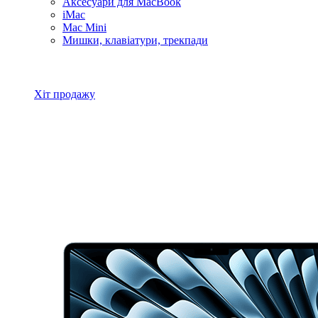
Аксесуари для MacBook
iMac
Mac Mini
Мишки, клавіатури, трекпади
Всі товари MacBook
Хіт продажу