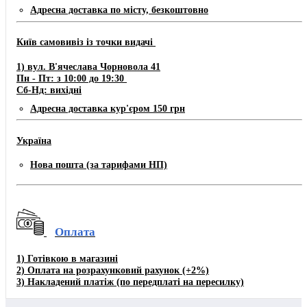
Адресна доставка по місту, безкоштовно
Київ самовивіз із точки видачі
1) вул. В'ячеслава Чорновола 41
Пн - Пт: з 10:00 до 19:30
Сб-Нд: вихідні
Адресна доставка кур'єром 150 грн
Україна
Нова пошта (за тарифами НП)
Оплата
1)
Готівкою в магазині
2) Оплата на розрахунковий рахунок
(+2%)
3)
Накладений платіж (по передплаті на пересилку)