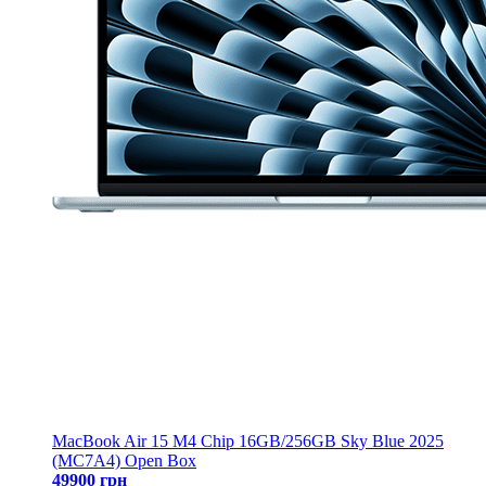
MacBook Air 15 M4 Chip 16GB/256GB Sky Blue 2025
(MC7A4) Open Box
49900 грн