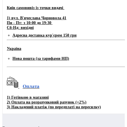
Київ самовивіз із точки видачі
1) вул. В'ячеслава Чорновола 41
Пн - Пт: з 10:00 до 19:30
Сб-Нд: вихідні
Адресна доставка кур'єром 150 грн
Україна
Нова пошта (за тарифами НП)
Оплата
1)
Готівкою в магазині
2) Оплата на розрахунковий рахунок
(+2%)
3)
Накладений платіж (по передплаті на пересилку)