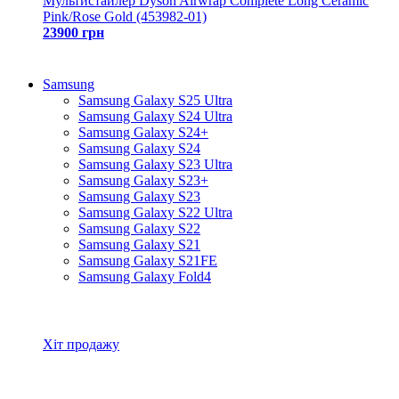
Мультистайлер Dyson Airwrap Complete Long Ceramic
Pink/Rose Gold (453982-01)
23900 грн
Samsung
Samsung Galaxy S25 Ultra
Samsung Galaxy S24 Ultra
Samsung Galaxy S24+
Samsung Galaxy S24
Samsung Galaxy S23 Ultra
Samsung Galaxy S23+
Samsung Galaxy S23
Samsung Galaxy S22 Ultra
Samsung Galaxy S22
Samsung Galaxy S21
Samsung Galaxy S21FE
Samsung Galaxy Fold4
Всі товари Samsung
Хіт продажу