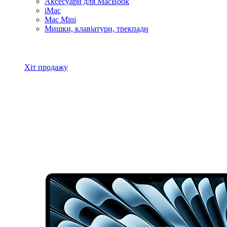
Аксесуари для MacBook
iMac
Mac Mini
Мишки, клавіатури, трекпади
Всі товари MacBook
Хіт продажу