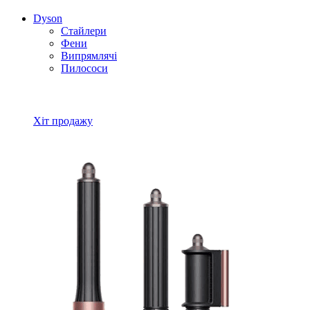
Dyson
Стайлери
Фени
Випрямлячі
Пилососи
Всі товари Dyson
Хіт продажу