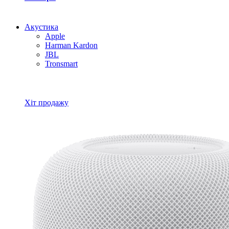
Акустика
Apple
Harman Kardon
JBL
Tronsmart
Всі товари Акустика
Хіт продажу