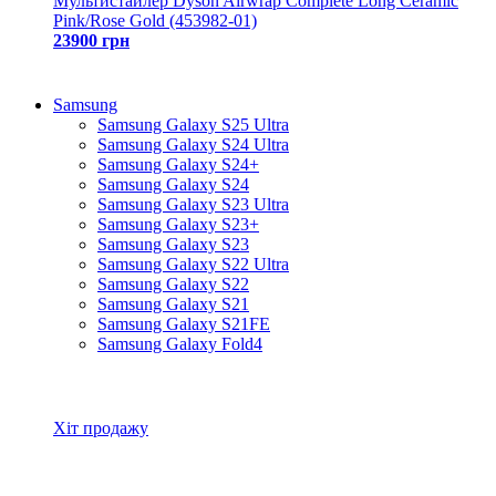
Мультистайлер Dyson Airwrap Complete Long Ceramic
Pink/Rose Gold (453982-01)
23900 грн
Samsung
Samsung Galaxy S25 Ultra
Samsung Galaxy S24 Ultra
Samsung Galaxy S24+
Samsung Galaxy S24
Samsung Galaxy S23 Ultra
Samsung Galaxy S23+
Samsung Galaxy S23
Samsung Galaxy S22 Ultra
Samsung Galaxy S22
Samsung Galaxy S21
Samsung Galaxy S21FE
Samsung Galaxy Fold4
Всі товари Samsung
Хіт продажу