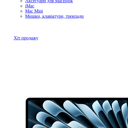
Аксесуари для MacBook
iMac
Mac Mini
Мишки, клавіатури, трекпади
Всі товари MacBook
Хіт продажу