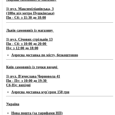
1) вул. Максиміліанівська, 3
(100м від метро Пушкінська)
Пн - Сб: з 11:30 до 18:00
Львів самовивіз із магазину
​1) ​​​вул. Січових стрільців 13
Пн - Сб: з 10:00 до 20:00
Нд: з 12:00 до 18:00
Адресна доставка по місту, безкоштовно
Київ самовивіз із точки видачі
1) вул. В'ячеслава Чорновола 41
Пн - Пт: з 10:00 до 19:30
Сб-Нд: вихідні
Адресна доставка кур'єром 150 грн
Україна
Нова пошта (за тарифами НП)