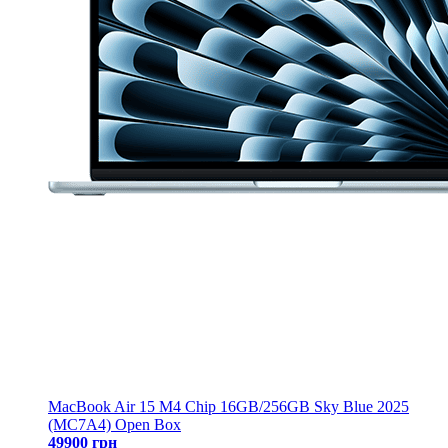
MacBook Air 15 M4 Chip 16GB/256GB Sky Blue 2025
(MC7A4) Open Box
49900 грн