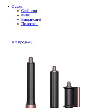
Dyson
Стайлери
Фени
Випрямлячі
Пилососи
Всі товари Dyson
Хіт продажу