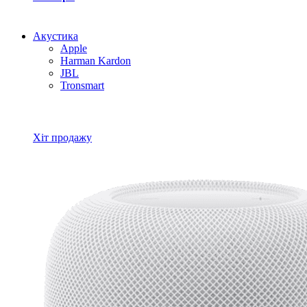
Акустика
Apple
Harman Kardon
JBL
Tronsmart
Всі товари Акустика
Хіт продажу