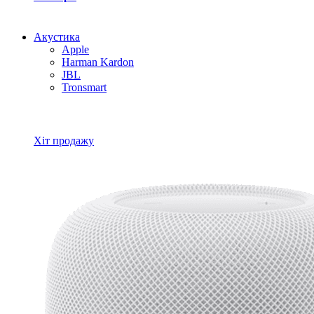
Акустика
Apple
Harman Kardon
JBL
Tronsmart
Всі товари Акустика
Хіт продажу