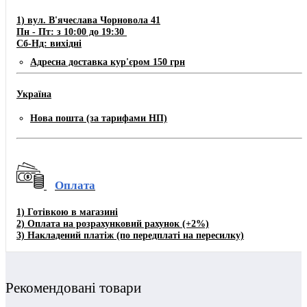
1) вул. В'ячеслава Чорновола 41
Пн - Пт: з 10:00 до 19:30
Сб-Нд: вихідні
Адресна доставка кур'єром 150 грн
Україна
Нова пошта (за тарифами НП)
Оплата
1)
Готівкою в магазині
2) Оплата на розрахунковий рахунок
(+2%)
3)
Накладений платіж (по передплаті на пересилку)
Рекомендовані товари