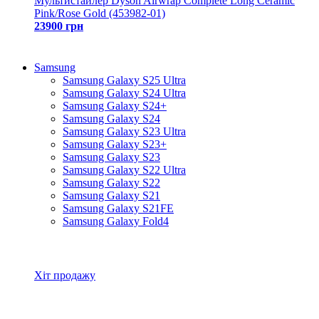
Мультистайлер Dyson Airwrap Complete Long Ceramic
Pink/Rose Gold (453982-01)
23900 грн
Samsung
Samsung Galaxy S25 Ultra
Samsung Galaxy S24 Ultra
Samsung Galaxy S24+
Samsung Galaxy S24
Samsung Galaxy S23 Ultra
Samsung Galaxy S23+
Samsung Galaxy S23
Samsung Galaxy S22 Ultra
Samsung Galaxy S22
Samsung Galaxy S21
Samsung Galaxy S21FE
Samsung Galaxy Fold4
Всі товари Samsung
Хіт продажу