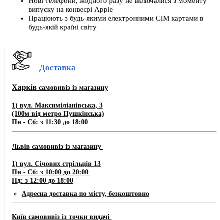
Нові телефони, жодного разу не включалися з моменту
випуску на конвеєрі Apple
Працюють з будь-якими електронними СІМ картами в
будь-якій країні світу
Доставка
Харків
самовивіз із магазину
1) вул. Максиміліанівська, 3
(100м від метро Пушкінська)
Пн - Сб: з 11:30 до 18:00
Львів самовивіз із магазину
​1) ​​​вул. Січових стрільців 13
Пн - Сб: з 10:00 до 20:00
Нд: з 12:00 до 18:00
Адресна доставка по місту, безкоштовно
Київ самовивіз із точки видачі