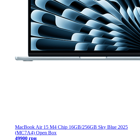
MacBook Air 15 M4 Chip 16GB/256GB Sky Blue 2025
(MC7A4) Open Box
49900 грн