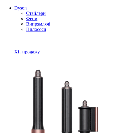
Dyson
Стайлери
Фени
Випрямлячі
Пилососи
Всі товари Dyson
Хіт продажу