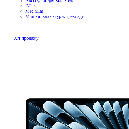
Аксесуари для MacBook
iMac
Mac Mini
Мишки, клавіатури, трекпади
Всі товари MacBook
Хіт продажу