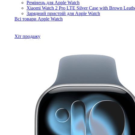
Ремінець для Apple Watch
Xiaomi Watch 2 Pro LTE Silver Case with Brown Leat
Зарядний пристрій для Apple Watch
Всі товари Apple Watch
Хіт продажу