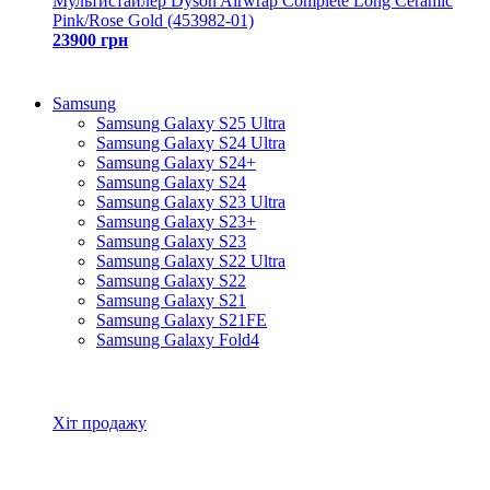
Мультистайлер Dyson Airwrap Complete Long Ceramic
Pink/Rose Gold (453982-01)
23900 грн
Samsung
Samsung Galaxy S25 Ultra
Samsung Galaxy S24 Ultra
Samsung Galaxy S24+
Samsung Galaxy S24
Samsung Galaxy S23 Ultra
Samsung Galaxy S23+
Samsung Galaxy S23
Samsung Galaxy S22 Ultra
Samsung Galaxy S22
Samsung Galaxy S21
Samsung Galaxy S21FE
Samsung Galaxy Fold4
Всі товари Samsung
Хіт продажу