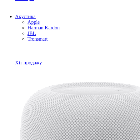
Акустика
Apple
Harman Kardon
JBL
Tronsmart
Всі товари Акустика
Хіт продажу