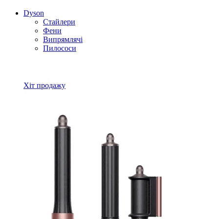
Dyson
Стайлери
Фени
Випрямлячі
Пилососи
Всі товари Dyson
Хіт продажу