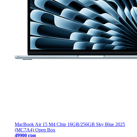
MacBook Air 15 M4 Chip 16GB/256GB Sky Blue 2025
(MC7A4) Open Box
49900 грн