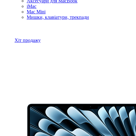
Аксесуари для MacBook
iMac
Mac Mini
Мишки, клавіатури, трекпади
Всі товари MacBook
Хіт продажу